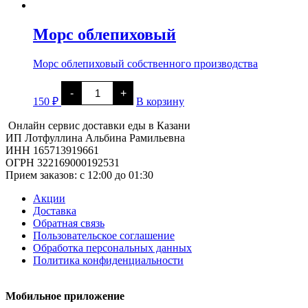
из
сухофруктов
Морс облепиховый
Морс облепиховый собственного производства
Количество
-
+
товара
150
₽
В корзину
Морс
облепиховый
Онлайн сервис доставки еды в Казани
ИП Лотфуллина Альбина Рамильевна
ИНН 165713919661
ОГРН 322169000192531
Прием заказов: c 12:00 до 01:30
Акции
Доставка
Обратная связь
Пользовательское соглашение
Обработка персональных данных
Политика конфиденциальности
Мобильное приложение