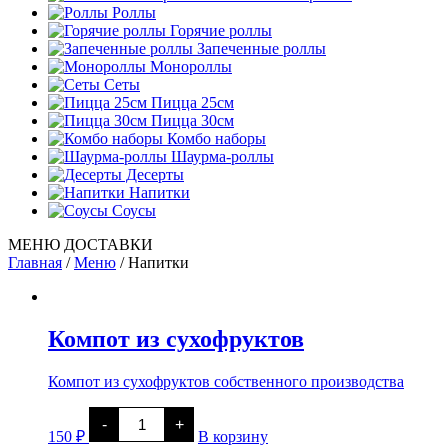
Роллы
Горячие роллы
Запеченные роллы
Монороллы
Сеты
Пицца 25см
Пицца 30см
Комбо наборы
Шаурма-роллы
Десерты
Напитки
Соусы
МЕНЮ ДОСТАВКИ
Главная
/
Меню
/
Напитки
Компот из сухофруктов
Компот из сухофруктов собственного производства
Количество
-
+
товара
150
₽
В корзину
Компот