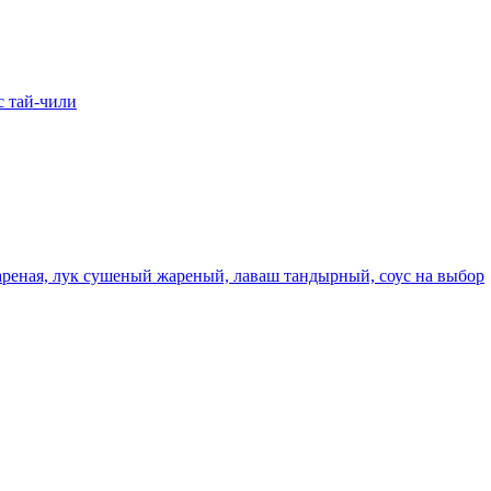
с тай-чили
жареная, лук сушеный жареный, лаваш тандырный, соус на выбор