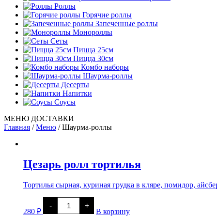
Роллы
Горячие роллы
Запеченные роллы
Монороллы
Сеты
Пицца 25см
Пицца 30см
Комбо наборы
Шаурма-роллы
Десерты
Напитки
Соусы
МЕНЮ ДОСТАВКИ
Главная
/
Меню
/
Шаурма-роллы
Цезарь ролл тортилья
Тортилья сырная, куриная грудка в кляре, помидор, айсбер
Количество
-
+
товара
280
₽
В корзину
Цезарь