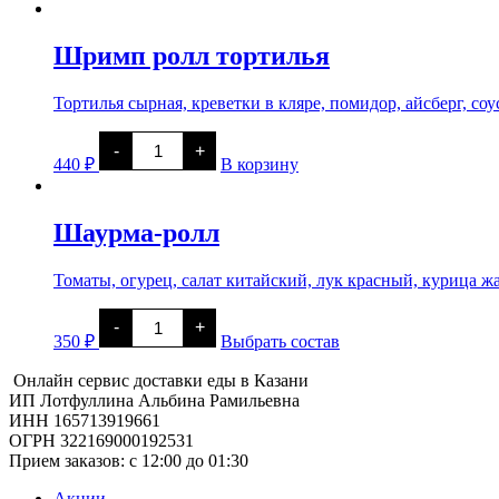
ролл
тортилья
Шримп ролл тортилья
Тортилья сырная, креветки в кляре, помидор, айсберг, соу
Количество
-
+
товара
440
₽
В корзину
Шримп
ролл
тортилья
Шаурма-ролл
Томаты, огурец, салат китайский, лук красный, курица 
Количество
-
+
товара
350
₽
Выбрать состав
Шаурма-
ролл
Онлайн сервис доставки еды в Казани
ИП Лотфуллина Альбина Рамильевна
ИНН 165713919661
ОГРН 322169000192531
Прием заказов: c 12:00 до 01:30
Акции