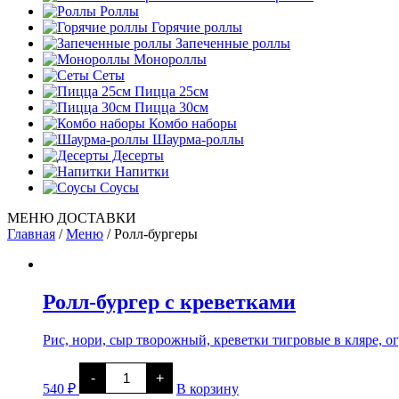
Роллы
Горячие роллы
Запеченные роллы
Монороллы
Сеты
Пицца 25см
Пицца 30см
Комбо наборы
Шаурма-роллы
Десерты
Напитки
Соусы
МЕНЮ ДОСТАВКИ
Главная
/
Меню
/
Ролл-бургеры
Ролл-бургер с креветками
Рис, нори, сыр творожный, креветки тигровые в кляре, о
Количество
-
+
товара
540
₽
В корзину
Ролл-