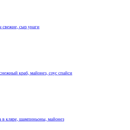
ы свежие, сыр унаги
снежный краб, майонез, соус спайси
а в кляре, шампиньоны, майонез