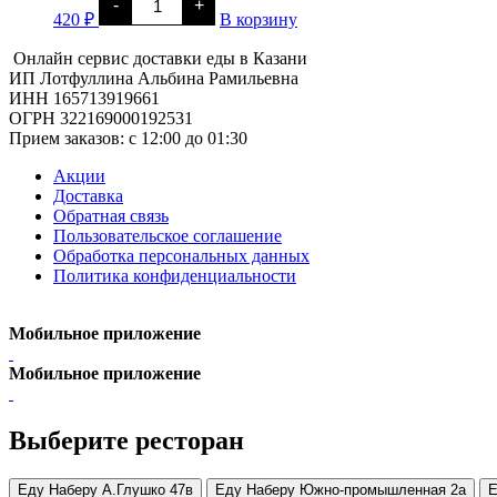
-
+
товара
420
₽
В корзину
Ролл-
бургер
Онлайн сервис доставки еды в Казани
с
ИП Лотфуллина Альбина Рамильевна
сыром
ИНН 165713919661
ОГРН 322169000192531
Прием заказов: c 12:00 до 01:30
Акции
Доставка
Обратная связь
Пользовательское соглашение
Обработка персональных данных
Политика конфиденциальности
Мобильное приложение
Мобильное приложение
Выберите ресторан
Еду Наберу А.Глушко 47в
Еду Наберу Южно-промышленная 2а
Е