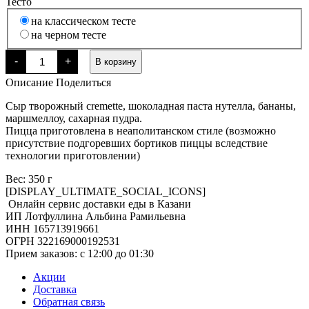
Тесто
Пожалуйста,
на классическом тесте
выберите
на черном тесте
один
Количество
из
-
+
В корзину
товара
вариантов:
Пицца
Описание
Поделиться
Дольче
25см
Сыр творожный cremette, шоколадная паста нутелла, бананы,
маршмеллоу, сахарная пудра.
Пицца приготовлена в неаполитанском стиле (возможно
присутствие подгоревших бортиков пиццы вследствие
технологии приготовлении)
Вес: 350 г
[DISPLAY_ULTIMATE_SOCIAL_ICONS]
Онлайн сервис доставки еды в Казани
ИП Лотфуллина Альбина Рамильевна
ИНН 165713919661
ОГРН 322169000192531
Прием заказов: c 12:00 до 01:30
Акции
Доставка
Обратная связь