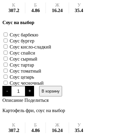
К
Б
Ж
У
307.2
4.86
16.24
35.4
Соус на выбор
Соус барбекю
Соус бургер
Соус кисло-сладкий
Соус спайси
Соус сырный
Соус тартар
Соус томатный
Соус цезарь
Соус чесночный
Количество
-
+
В корзину
товара
Картофель
Описание
Поделиться
Фри
Картофель фри, соус на выбор
К
Б
Ж
У
307.2
4.86
16.24
35.4