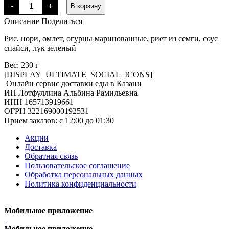
Количество
-
+
В корзину
товара
Атлантик
Описание
Поделиться
гриль
Рис, нори, омлет, огурцы маринованные, риет из семги, соус
спайси, лук зеленый
Вес: 230 г
[DISPLAY_ULTIMATE_SOCIAL_ICONS]
Онлайн сервис доставки еды в Казани
ИП Лотфуллина Альбина Рамильевна
ИНН 165713919661
ОГРН 322169000192531
Прием заказов: c 12:00 до 01:30
Акции
Доставка
Обратная связь
Пользовательское соглашение
Обработка персональных данных
Политика конфиденциальности
Мобильное приложение
Мобильное приложение