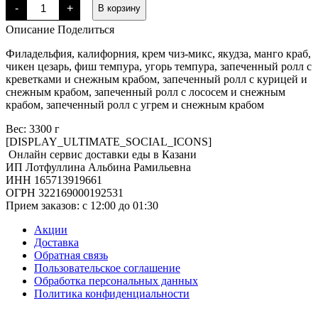
Количество
-
+
В корзину
товара
Сет
Описание
Поделиться
вечеринка
Филадельфия, калифорния, крем чиз-микс, якудза, манго краб,
чикен цезарь, фиш темпура, угорь темпура, запеченный ролл с
креветками и снежным крабом, запеченный ролл с курицей и
снежным крабом, запеченный ролл с лососем и снежным
крабом, запеченный ролл с угрем и снежным крабом
Вес: 3300 г
[DISPLAY_ULTIMATE_SOCIAL_ICONS]
Онлайн сервис доставки еды в Казани
ИП Лотфуллина Альбина Рамильевна
ИНН 165713919661
ОГРН 322169000192531
Прием заказов: c 12:00 до 01:30
Акции
Доставка
Обратная связь
Пользовательское соглашение
Обработка персональных данных
Политика конфиденциальности