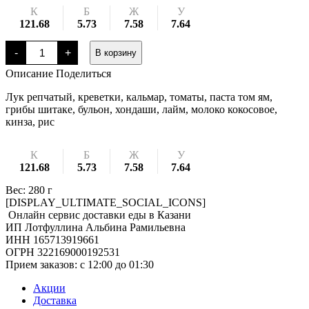
К
Б
Ж
У
121.68
5.73
7.58
7.64
Количество
-
+
В корзину
товара
Том
Описание
Поделиться
ям
Лук репчатый, креветки, кальмар, томаты, паста том ям,
грибы шитаке, бульон, хондаши, лайм, молоко кокосовое,
кинза, рис
К
Б
Ж
У
121.68
5.73
7.58
7.64
Вес: 280 г
[DISPLAY_ULTIMATE_SOCIAL_ICONS]
Онлайн сервис доставки еды в Казани
ИП Лотфуллина Альбина Рамильевна
ИНН 165713919661
ОГРН 322169000192531
Прием заказов: c 12:00 до 01:30
Акции
Доставка